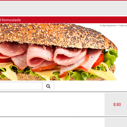
nd Remoulade
8.80