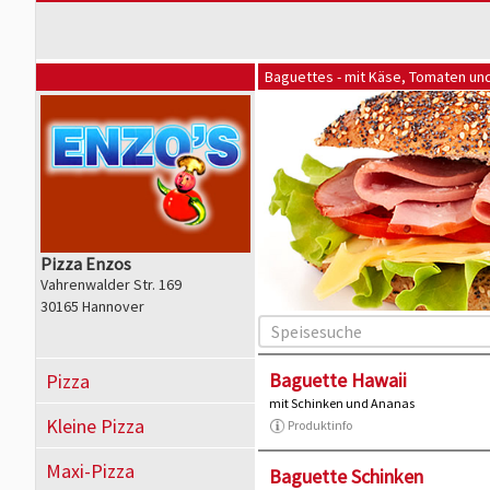
Baguettes - mit Käse, Tomaten u
Pizza Enzos
Vahrenwalder Str. 169
30165 Hannover
Baguette Hawaii
Pizza
mit Schinken und Ananas
Kleine Pizza
Produktinfo
Maxi-Pizza
Baguette Schinken