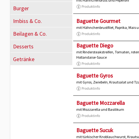
mit Hähnchenbrust und Peperoni
Produktinfo
Burger
Imbiss & Co.
Baguette Gourmet
mit Hähnchenbrustfilet, Paprika, Mais
Beilagen & Co.
Produktinfo
Baguette Diego
Desserts
mit Rindersteakstreifen, Tomaten, rote
Hollandaise-Sauce
Getränke
Produktinfo
Baguette Gyros
mit Gyros, Zwiebeln, Krautsalat und Tza
Produktinfo
Baguette Mozzarella
mit Mozzarella und Basilikum
Produktinfo
Baguette Sucuk
mit türkischer Knoblauchwurst, Krauts