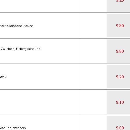
9.20
9.80
 und Hollandaise-Sauce
n Zwiebeln, Eisbergsalat und
9.80
9.20
tziki
9.10
9.00
alat und Zwiebeln