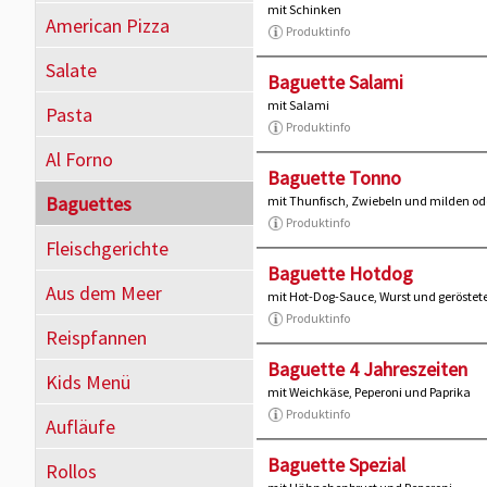
mit Schinken
American Pizza
Produktinfo
Salate
Baguette Salami
mit Salami
Pasta
Produktinfo
Al Forno
Baguette Tonno
Baguettes
mit Thunfisch, Zwiebeln und milden od
Produktinfo
Fleischgerichte
Baguette Hotdog
Aus dem Meer
mit Hot-Dog-Sauce, Wurst und geröstet
Produktinfo
Reispfannen
Baguette 4 Jahreszeiten
Kids Menü
mit Weichkäse, Peperoni und Paprika
Produktinfo
Aufläufe
Baguette Spezial
Rollos