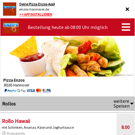
Deine Pizza Enzos-App!
enzos-hannover.de
>> APP INSTALLIEREN
Bestellung heute ab 08:00 Uhr möglich
Pizza Enzos
30165 Hannover
weitere
Rollos
Speisen
Rollo Hawaii
8.00
mit Schinken, Ananas, Käse und Joghurtsauce
Produktinfo